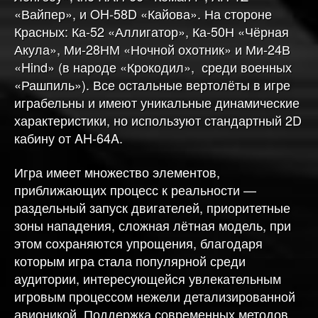
«Вайпер», и OH-58D «Кайова». На стороне
Красных: Ка-52 «Аллигатор», Ка-50Н «Чёрная
Акула», Ми-28НМ «Ночной охотник» и Ми-24В
«Hind» (в народе «Крокодил», среди военных
«Рашпиль»). Все остальные вертолёты в игре
играбельны и имеют уникальные динамические
характеристики, но используют стандартный 2D
кабину от AH-64A.
Игра имеет множество элементов,
приближающих процесс к реальности —
раздельный запуск двигателей, приоритетные
зоны нападения, сложная лётная модель, при
этом сохраняются упрощения, благодаря
которым игра стала популярной среди
аудитории, интересующейся увлекательным
игровым процессом нежели детализированной
авионикой. Поддержка современных методов