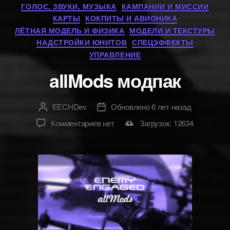
Разделы
ГОЛОС, ЗВУКИ, МУЗЫКА
КАМПАНИИ И МИССИИ
КАРТЫ
КОКПИТЫ И АВИОНИКА
ЛЁТНАЯ МОДЕЛЬ И ФИЗИКА
МОДЕЛИ И ТЕКСТУРЫ
НАДСТРОЙКИ ЮНИТОВ
СПЕЦЭФФЕКТЫ
УПРАВЛЕНИЕ
allMods модпак
EECHDev
Обновлено 6 лет назад
Автор
Дата
к
Комментариев
нет
Загрузок: 12634
записи
allMods
модпак