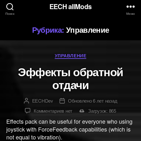
EECH allMods
Поиск
Меню
Рубрика:
Управление
Разделы
УПРАВЛЕНИЕ
Эффекты обратной
отдачи
EECHDev
Обновлено 6 лет назад
Автор
Дата
к
Комментариев
нет
Загрузок: 865
записи
Effects pack can be useful for everyone who using
Эффекты
joystick with ForceFeedback capabilities (which is
обратной
not equal to vibration).
отдачи