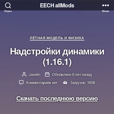
EECH allMods
Поиск
Меню
Разделы
ЛЁТНАЯ МОДЕЛЬ И ФИЗИКА
Надстройки динамики
(1.16.1)
Javelin
Обновлено 6 лет назад
Автор
Дата
к
Комментариев
нет
Загрузок: 1608
записи
Надстройки
Скачать последнюю версию
динамики
(1.16.1)