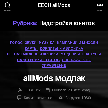
EECH allMods
Поиск
Меню
Рубрика:
Надстройки юнитов
Разделы
ГОЛОС, ЗВУКИ, МУЗЫКА
КАМПАНИИ И МИССИИ
КАРТЫ
КОКПИТЫ И АВИОНИКА
ЛЁТНАЯ МОДЕЛЬ И ФИЗИКА
МОДЕЛИ И ТЕКСТУРЫ
НАДСТРОЙКИ ЮНИТОВ
СПЕЦЭФФЕКТЫ
УПРАВЛЕНИЕ
allMods модпак
EECHDev
Обновлено 6 лет назад
Автор
Дата
к
Комментариев
нет
Загрузок: 12639
записи
allMods