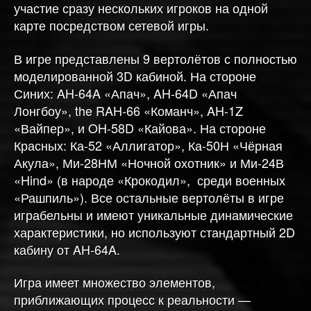
участие сразу нескольких игроков на одной
карте посредством сетевой игры.
В игре представлены 9 вертолётов с полностью
моделированной 3D кабиной. На стороне
Синих: AH-64A «Апач», AH-64D «Апач
Лонгбоу», the RAH-66 «Команч», AH-1Z
«Вайпер», и OH-58D «Кайова». На стороне
Красных: Ка-52 «Аллигатор», Ка-50Н «Чёрная
Акула», Ми-28НМ «Ночной охотник» и Ми-24В
«Hind» (в народе «Крокодил», среди военных
«Рашпиль»). Все остальные вертолёты в игре
играбельны и имеют уникальные динамические
характеристики, но используют стандартный 2D
кабину от AH-64A.
Игра имеет множество элементов,
приближающих процесс к реальности —